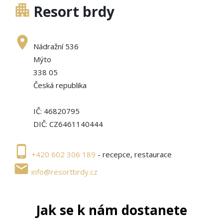
apartment
Resort brdy
place
Nádražní 536
Mýto
338 05
Česká republika
IČ: 46820795
DIČ: CZ6461140444
phone_android
+420 602 306 189
- recepce, restaurace
local_post_office
info@resortbrdy.cz
Jak se k nám dostanete