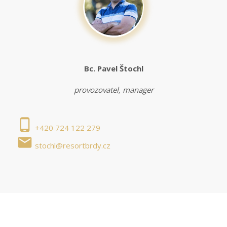
Bc. Pavel Štochl
provozovatel, manager
phone_android
+420 724 122 279
local_post_office
stochl@resortbrdy.cz