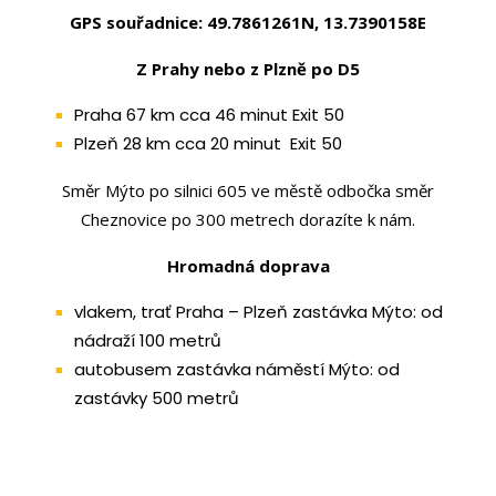
GPS souřadnice:
49.7861261N, 13.7390158E
Z Prahy nebo z Plzně po D5
Praha 67 km cca 46 minut Exit 50
Plzeň 28 km cca 20 minut Exit 50
Směr Mýto po silnici 605 ve městě odbočka směr
Cheznovice po 300 metrech dorazíte k nám.
Hromadná doprava
vlakem, trať Praha – Plzeň zastávka Mýto: od
nádraží 100 metrů
autobusem zastávka náměstí Mýto: od
zastávky 500 metrů